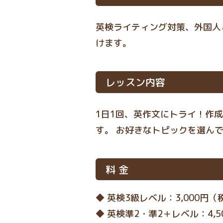
英検ライティング対策、外国人
けます。
レッスン内容
1日1回、英作文にトライ！作
す。 お好きなトピックを選ん
料 金
◆ 英検
3
級レベル：
3,000
円（
◆ 英検準
2
・準
2
＋レベル
：4,5