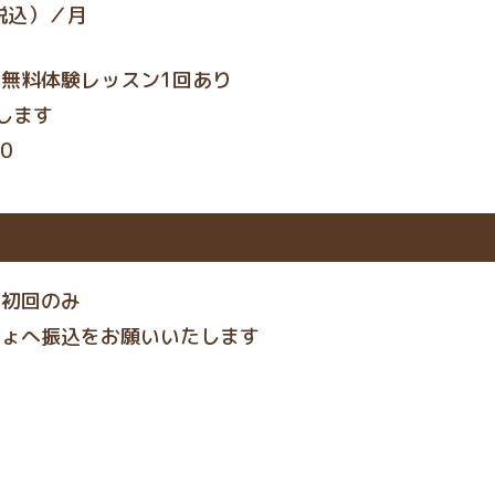
税込）／月
」無料体験レッスン
1
回あり
します
00
 初回のみ
ちょへ振込をお願いいたします