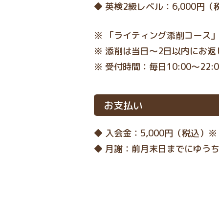
◆ 英検
2
級レベル
：6,000
円（
※ 「
ライティング添削コース
※
添削は当日〜
2
日以内にお返
※
受付時間：毎日
10:00
〜
22:
お支払い
◆ 入会金：5,000円（税込）※
◆ 月謝：前月末日までにゆう