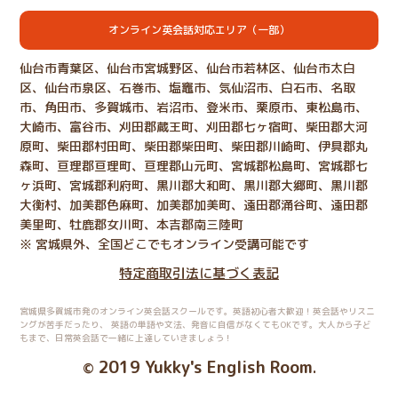
オンライン英会話対応エリア（一部）
仙台市青葉区、仙台市宮城野区、仙台市若林区、仙台市太白
区、仙台市泉区、石巻市、塩竈市、気仙沼市、白石市、名取
市、角田市、多賀城市、岩沼市、登米市、栗原市、東松島市、
大崎市、富谷市、刈田郡蔵王町、刈田郡七ヶ宿町、柴田郡大河
原町、柴田郡村田町、柴田郡柴田町、柴田郡川崎町、伊具郡丸
森町、亘理郡亘理町、亘理郡山元町、宮城郡松島町、宮城郡七
ヶ浜町、宮城郡利府町、黒川郡大和町、黒川郡大郷町、黒川郡
大衡村、加美郡色麻町、加美郡加美町、遠田郡涌谷町、遠田郡
美里町、牡鹿郡女川町、本吉郡南三陸町
※ 宮城県外、全国どこでもオンライン受講可能です
特定商取引法に基づく表記
宮城県多賀城市発のオンライン英会話スクールです。英語初心者大歓迎！英会話やリスニ
ングが苦手だったり、
英語の単語や文法、発音に自信がなくてもOKです。大人から子ど
もまで、日常英会話で一緒に上達していきましょう！
2019 Yukky's English Room
©
.