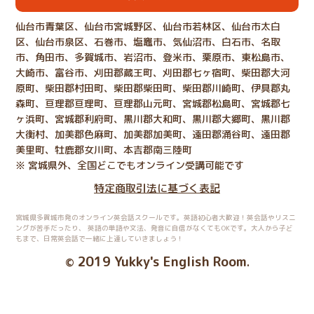
仙台市青葉区、仙台市宮城野区、仙台市若林区、仙台市太白
区、仙台市泉区、石巻市、塩竈市、気仙沼市、白石市、名取
市、角田市、多賀城市、岩沼市、登米市、栗原市、東松島市、
大崎市、富谷市、刈田郡蔵王町、刈田郡七ヶ宿町、柴田郡大河
原町、柴田郡村田町、柴田郡柴田町、柴田郡川崎町、伊具郡丸
森町、亘理郡亘理町、亘理郡山元町、宮城郡松島町、宮城郡七
ヶ浜町、宮城郡利府町、黒川郡大和町、黒川郡大郷町、黒川郡
大衡村、加美郡色麻町、加美郡加美町、遠田郡涌谷町、遠田郡
美里町、牡鹿郡女川町、本吉郡南三陸町
※ 宮城県外、全国どこでもオンライン受講可能です
特定商取引法に基づく表記
宮城県多賀城市発のオンライン英会話スクールです。英語初心者大歓迎！英会話やリスニ
ングが苦手だったり、
英語の単語や文法、発音に自信がなくてもOKです。大人から子ど
もまで、日常英会話で一緒に上達していきましょう！
2019 Yukky's English Room
©
.