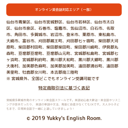
オンライン英会話対応エリア（一部）
仙台市青葉区、仙台市宮城野区、仙台市若林区、仙台市太白
区、仙台市泉区、石巻市、塩竈市、気仙沼市、白石市、名取
市、角田市、多賀城市、岩沼市、登米市、栗原市、東松島市、
大崎市、富谷市、刈田郡蔵王町、刈田郡七ヶ宿町、柴田郡大河
原町、柴田郡村田町、柴田郡柴田町、柴田郡川崎町、伊具郡丸
森町、亘理郡亘理町、亘理郡山元町、宮城郡松島町、宮城郡七
ヶ浜町、宮城郡利府町、黒川郡大和町、黒川郡大郷町、黒川郡
大衡村、加美郡色麻町、加美郡加美町、遠田郡涌谷町、遠田郡
美里町、牡鹿郡女川町、本吉郡南三陸町
※ 宮城県外、全国どこでもオンライン受講可能です
特定商取引法に基づく表記
宮城県多賀城市発のオンライン英会話スクールです。英語初心者大歓迎！英会話やリスニ
ングが苦手だったり、
英語の単語や文法、発音に自信がなくてもOKです。大人から子ど
もまで、日常英会話で一緒に上達していきましょう！
2019 Yukky's English Room
©
.