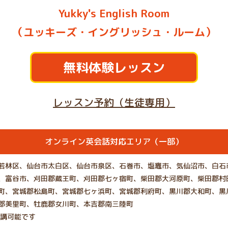
Yukky's English Room
（ユッキーズ・イングリッシュ・ルーム）
無料体験レッスン
レッスン予約（生徒専用）
オンライン英会話対応エリア（一部）
若林区、仙台市太白区、仙台市泉区、石巻市、塩竈市、気仙沼市、白石
、富谷市、刈田郡蔵王町、刈田郡七ヶ宿町、柴田郡大河原町、柴田郡村
町、宮城郡松島町、宮城郡七ヶ浜町、宮城郡利府町、黒川郡大和町、黒
郡美里町、牡鹿郡女川町、本吉郡南三陸町
受講可能です