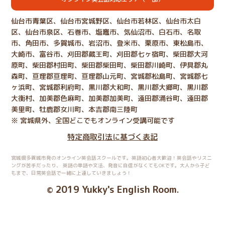
仙台市青葉区、仙台市宮城野区、仙台市若林区、仙台市太白
区、仙台市泉区、石巻市、塩竈市、気仙沼市、白石市、名取
市、角田市、多賀城市、岩沼市、登米市、栗原市、東松島市、
大崎市、富谷市、刈田郡蔵王町、刈田郡七ヶ宿町、柴田郡大河
原町、柴田郡村田町、柴田郡柴田町、柴田郡川崎町、伊具郡丸
森町、亘理郡亘理町、亘理郡山元町、宮城郡松島町、宮城郡七
ヶ浜町、宮城郡利府町、黒川郡大和町、黒川郡大郷町、黒川郡
大衡村、加美郡色麻町、加美郡加美町、遠田郡涌谷町、遠田郡
美里町、牡鹿郡女川町、本吉郡南三陸町
※ 宮城県外、全国どこでもオンライン受講可能です
特定商取引法に基づく表記
宮城県多賀城市発のオンライン英会話スクールです。英語初心者大歓迎！英会話やリスニ
ングが苦手だったり、
英語の単語や文法、発音に自信がなくてもOKです。大人から子ど
もまで、日常英会話で一緒に上達していきましょう！
2019 Yukky's English Room
©
.