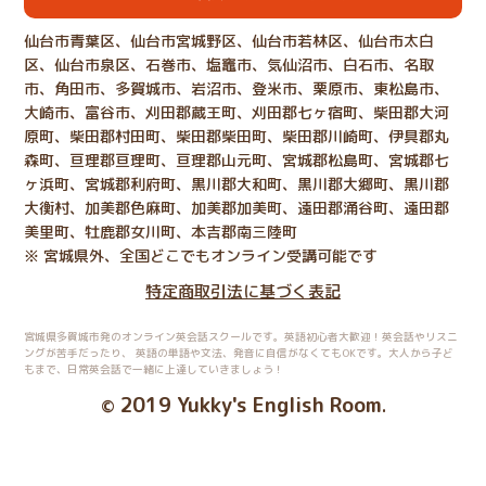
仙台市青葉区、仙台市宮城野区、仙台市若林区、仙台市太白
区、仙台市泉区、石巻市、塩竈市、気仙沼市、白石市、名取
市、角田市、多賀城市、岩沼市、登米市、栗原市、東松島市、
大崎市、富谷市、刈田郡蔵王町、刈田郡七ヶ宿町、柴田郡大河
原町、柴田郡村田町、柴田郡柴田町、柴田郡川崎町、伊具郡丸
森町、亘理郡亘理町、亘理郡山元町、宮城郡松島町、宮城郡七
ヶ浜町、宮城郡利府町、黒川郡大和町、黒川郡大郷町、黒川郡
大衡村、加美郡色麻町、加美郡加美町、遠田郡涌谷町、遠田郡
美里町、牡鹿郡女川町、本吉郡南三陸町
※ 宮城県外、全国どこでもオンライン受講可能です
特定商取引法に基づく表記
宮城県多賀城市発のオンライン英会話スクールです。英語初心者大歓迎！英会話やリスニ
ングが苦手だったり、
英語の単語や文法、発音に自信がなくてもOKです。大人から子ど
もまで、日常英会話で一緒に上達していきましょう！
2019 Yukky's English Room
©
.