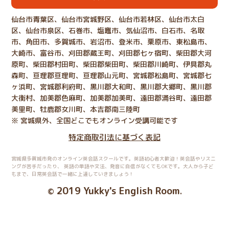
仙台市青葉区、仙台市宮城野区、仙台市若林区、仙台市太白
区、仙台市泉区、石巻市、塩竈市、気仙沼市、白石市、名取
市、角田市、多賀城市、岩沼市、登米市、栗原市、東松島市、
大崎市、富谷市、刈田郡蔵王町、刈田郡七ヶ宿町、柴田郡大河
原町、柴田郡村田町、柴田郡柴田町、柴田郡川崎町、伊具郡丸
森町、亘理郡亘理町、亘理郡山元町、宮城郡松島町、宮城郡七
ヶ浜町、宮城郡利府町、黒川郡大和町、黒川郡大郷町、黒川郡
大衡村、加美郡色麻町、加美郡加美町、遠田郡涌谷町、遠田郡
美里町、牡鹿郡女川町、本吉郡南三陸町
※ 宮城県外、全国どこでもオンライン受講可能です
特定商取引法に基づく表記
宮城県多賀城市発のオンライン英会話スクールです。英語初心者大歓迎！英会話やリスニ
ングが苦手だったり、
英語の単語や文法、発音に自信がなくてもOKです。大人から子ど
もまで、日常英会話で一緒に上達していきましょう！
2019 Yukky's English Room
©
.