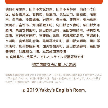
仙台市青葉区、仙台市宮城野区、仙台市若林区、仙台市太白
区、仙台市泉区、石巻市、塩竈市、気仙沼市、白石市、名取
市、角田市、多賀城市、岩沼市、登米市、栗原市、東松島市、
大崎市、富谷市、刈田郡蔵王町、刈田郡七ヶ宿町、柴田郡大河
原町、柴田郡村田町、柴田郡柴田町、柴田郡川崎町、伊具郡丸
森町、亘理郡亘理町、亘理郡山元町、宮城郡松島町、宮城郡七
ヶ浜町、宮城郡利府町、黒川郡大和町、黒川郡大郷町、黒川郡
大衡村、加美郡色麻町、加美郡加美町、遠田郡涌谷町、遠田郡
美里町、牡鹿郡女川町、本吉郡南三陸町
※ 宮城県外、全国どこでもオンライン受講可能です
特定商取引法に基づく表記
宮城県多賀城市発のオンライン英会話スクールです。英語初心者大歓迎！英会話やリスニ
ングが苦手だったり、
英語の単語や文法、発音に自信がなくてもOKです。大人から子ど
もまで、日常英会話で一緒に上達していきましょう！
2019 Yukky's English Room
©
.