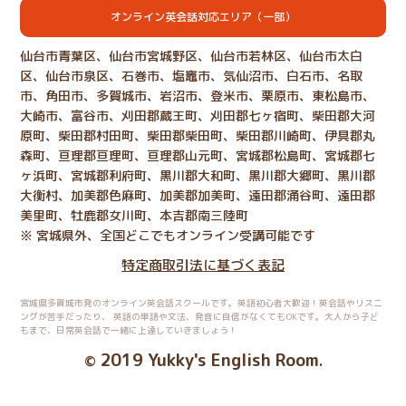
オンライン英会話対応エリア（一部）
仙台市青葉区、仙台市宮城野区、仙台市若林区、仙台市太白
区、仙台市泉区、石巻市、塩竈市、気仙沼市、白石市、名取
市、角田市、多賀城市、岩沼市、登米市、栗原市、東松島市、
大崎市、富谷市、刈田郡蔵王町、刈田郡七ヶ宿町、柴田郡大河
原町、柴田郡村田町、柴田郡柴田町、柴田郡川崎町、伊具郡丸
森町、亘理郡亘理町、亘理郡山元町、宮城郡松島町、宮城郡七
ヶ浜町、宮城郡利府町、黒川郡大和町、黒川郡大郷町、黒川郡
大衡村、加美郡色麻町、加美郡加美町、遠田郡涌谷町、遠田郡
美里町、牡鹿郡女川町、本吉郡南三陸町
※ 宮城県外、全国どこでもオンライン受講可能です
特定商取引法に基づく表記
宮城県多賀城市発のオンライン英会話スクールです。英語初心者大歓迎！英会話やリスニ
ングが苦手だったり、
英語の単語や文法、発音に自信がなくてもOKです。大人から子ど
もまで、日常英会話で一緒に上達していきましょう！
2019 Yukky's English Room
©
.