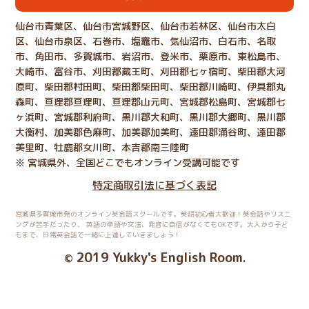
仙台市青葉区、仙台市宮城野区、仙台市若林区、仙台市太白
区、仙台市泉区、石巻市、塩竈市、気仙沼市、白石市、名取
市、角田市、多賀城市、岩沼市、登米市、栗原市、東松島市、
大崎市、富谷市、刈田郡蔵王町、刈田郡七ヶ宿町、柴田郡大河
原町、柴田郡村田町、柴田郡柴田町、柴田郡川崎町、伊具郡丸
森町、亘理郡亘理町、亘理郡山元町、宮城郡松島町、宮城郡七
ヶ浜町、宮城郡利府町、黒川郡大和町、黒川郡大郷町、黒川郡
大衡村、加美郡色麻町、加美郡加美町、遠田郡涌谷町、遠田郡
美里町、牡鹿郡女川町、本吉郡南三陸町
※ 宮城県外、全国どこでもオンライン受講可能です
特定商取引法に基づく表記
宮城県多賀城市発のオンライン英会話スクールです。英語初心者大歓迎！英会話やリスニ
ングが苦手だったり、
英語の単語や文法、発音に自信がなくてもOKです。大人から子ど
もまで、日常英会話で一緒に上達していきましょう！
2019 Yukky's English Room
©
.