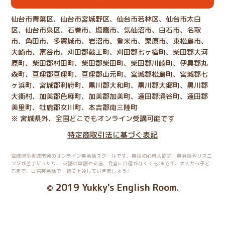
仙台市青葉区、仙台市宮城野区、仙台市若林区、仙台市太白
区、仙台市泉区、石巻市、塩竈市、気仙沼市、白石市、名取
市、角田市、多賀城市、岩沼市、登米市、栗原市、東松島市、
大崎市、富谷市、刈田郡蔵王町、刈田郡七ヶ宿町、柴田郡大河
原町、柴田郡村田町、柴田郡柴田町、柴田郡川崎町、伊具郡丸
森町、亘理郡亘理町、亘理郡山元町、宮城郡松島町、宮城郡七
ヶ浜町、宮城郡利府町、黒川郡大和町、黒川郡大郷町、黒川郡
大衡村、加美郡色麻町、加美郡加美町、遠田郡涌谷町、遠田郡
美里町、牡鹿郡女川町、本吉郡南三陸町
※ 宮城県外、全国どこでもオンライン受講可能です
特定商取引法に基づく表記
宮城県多賀城市発のオンライン英会話スクールです。英語初心者大歓迎！英会話やリスニ
ングが苦手だったり、
英語の単語や文法、発音に自信がなくてもOKです。大人から子ど
もまで、日常英会話で一緒に上達していきましょう！
2019 Yukky's English Room
©
.