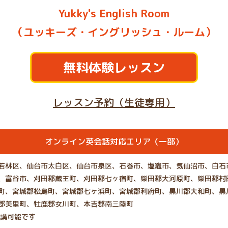
Yukky's English Room
（ユッキーズ・イングリッシュ・ルーム）
無料体験レッスン
レッスン予約（生徒専用）
オンライン英会話対応エリア（一部）
若林区、仙台市太白区、仙台市泉区、石巻市、塩竈市、気仙沼市、白石
、富谷市、刈田郡蔵王町、刈田郡七ヶ宿町、柴田郡大河原町、柴田郡村
町、宮城郡松島町、宮城郡七ヶ浜町、宮城郡利府町、黒川郡大和町、黒
郡美里町、牡鹿郡女川町、本吉郡南三陸町
受講可能です