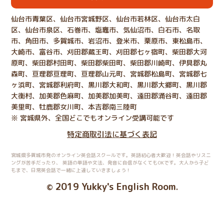
仙台市青葉区、仙台市宮城野区、仙台市若林区、仙台市太白
区、仙台市泉区、石巻市、塩竈市、気仙沼市、白石市、名取
市、角田市、多賀城市、岩沼市、登米市、栗原市、東松島市、
大崎市、富谷市、刈田郡蔵王町、刈田郡七ヶ宿町、柴田郡大河
原町、柴田郡村田町、柴田郡柴田町、柴田郡川崎町、伊具郡丸
森町、亘理郡亘理町、亘理郡山元町、宮城郡松島町、宮城郡七
ヶ浜町、宮城郡利府町、黒川郡大和町、黒川郡大郷町、黒川郡
大衡村、加美郡色麻町、加美郡加美町、遠田郡涌谷町、遠田郡
美里町、牡鹿郡女川町、本吉郡南三陸町
※ 宮城県外、全国どこでもオンライン受講可能です
特定商取引法に基づく表記
宮城県多賀城市発のオンライン英会話スクールです。英語初心者大歓迎！英会話やリスニ
ングが苦手だったり、
英語の単語や文法、発音に自信がなくてもOKです。大人から子ど
もまで、日常英会話で一緒に上達していきましょう！
2019 Yukky's English Room
©
.