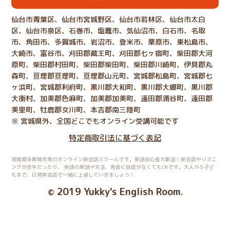
仙台市青葉区、仙台市宮城野区、仙台市若林区、仙台市太白
区、仙台市泉区、石巻市、塩竈市、気仙沼市、白石市、名取
市、角田市、多賀城市、岩沼市、登米市、栗原市、東松島市、
大崎市、富谷市、刈田郡蔵王町、刈田郡七ヶ宿町、柴田郡大河
原町、柴田郡村田町、柴田郡柴田町、柴田郡川崎町、伊具郡丸
森町、亘理郡亘理町、亘理郡山元町、宮城郡松島町、宮城郡七
ヶ浜町、宮城郡利府町、黒川郡大和町、黒川郡大郷町、黒川郡
大衡村、加美郡色麻町、加美郡加美町、遠田郡涌谷町、遠田郡
美里町、牡鹿郡女川町、本吉郡南三陸町
※ 宮城県外、全国どこでもオンライン受講可能です
特定商取引法に基づく表記
宮城県多賀城市発のオンライン英会話スクールです。英語初心者大歓迎！英会話やリスニ
ングが苦手だったり、
英語の単語や文法、発音に自信がなくてもOKです。大人から子ど
もまで、日常英会話で一緒に上達していきましょう！
2019 Yukky's English Room
©
.