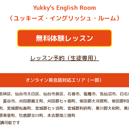
Yukky's English Room
（ユッキーズ・イングリッシュ・ルーム）
無料体験レッスン
レッスン予約（生徒専用）
オンライン英会話対応エリア（一部）
若林区、仙台市太白区、仙台市泉区、石巻市、塩竈市、気仙沼市、白石
、富谷市、刈田郡蔵王町、刈田郡七ヶ宿町、柴田郡大河原町、柴田郡村
町、宮城郡松島町、宮城郡七ヶ浜町、宮城郡利府町、黒川郡大和町、黒
郡美里町、牡鹿郡女川町、本吉郡南三陸町
受講可能です