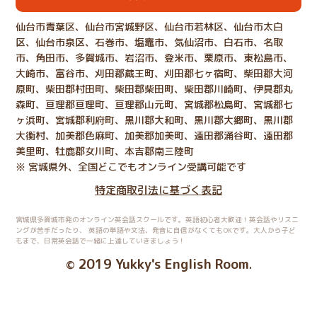
仙台市青葉区、仙台市宮城野区、仙台市若林区、仙台市太白
区、仙台市泉区、石巻市、塩竈市、気仙沼市、白石市、名取
市、角田市、多賀城市、岩沼市、登米市、栗原市、東松島市、
大崎市、富谷市、刈田郡蔵王町、刈田郡七ヶ宿町、柴田郡大河
原町、柴田郡村田町、柴田郡柴田町、柴田郡川崎町、伊具郡丸
森町、亘理郡亘理町、亘理郡山元町、宮城郡松島町、宮城郡七
ヶ浜町、宮城郡利府町、黒川郡大和町、黒川郡大郷町、黒川郡
大衡村、加美郡色麻町、加美郡加美町、遠田郡涌谷町、遠田郡
美里町、牡鹿郡女川町、本吉郡南三陸町
※ 宮城県外、全国どこでもオンライン受講可能です
特定商取引法に基づく表記
宮城県多賀城市発のオンライン英会話スクールです。英語初心者大歓迎！英会話やリスニ
ングが苦手だったり、
英語の単語や文法、発音に自信がなくてもOKです。大人から子ど
もまで、日常英会話で一緒に上達していきましょう！
2019 Yukky's English Room
©
.