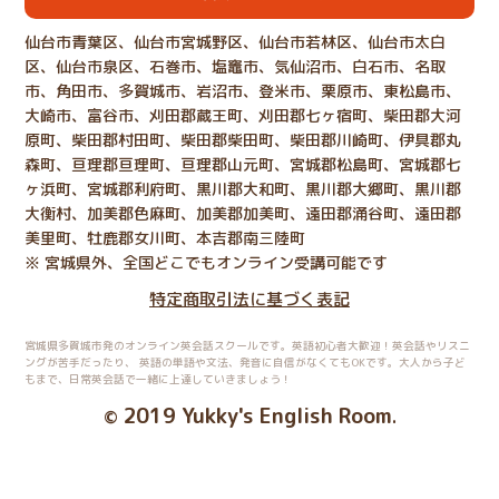
仙台市青葉区、仙台市宮城野区、仙台市若林区、仙台市太白
区、仙台市泉区、石巻市、塩竈市、気仙沼市、白石市、名取
市、角田市、多賀城市、岩沼市、登米市、栗原市、東松島市、
大崎市、富谷市、刈田郡蔵王町、刈田郡七ヶ宿町、柴田郡大河
原町、柴田郡村田町、柴田郡柴田町、柴田郡川崎町、伊具郡丸
森町、亘理郡亘理町、亘理郡山元町、宮城郡松島町、宮城郡七
ヶ浜町、宮城郡利府町、黒川郡大和町、黒川郡大郷町、黒川郡
大衡村、加美郡色麻町、加美郡加美町、遠田郡涌谷町、遠田郡
美里町、牡鹿郡女川町、本吉郡南三陸町
※ 宮城県外、全国どこでもオンライン受講可能です
特定商取引法に基づく表記
宮城県多賀城市発のオンライン英会話スクールです。英語初心者大歓迎！英会話やリスニ
ングが苦手だったり、
英語の単語や文法、発音に自信がなくてもOKです。大人から子ど
もまで、日常英会話で一緒に上達していきましょう！
2019 Yukky's English Room
©
.