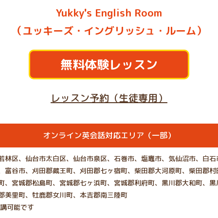
Yukky's English Room
（ユッキーズ・イングリッシュ・ルーム）
無料体験レッスン
レッスン予約（生徒専用）
オンライン英会話対応エリア（一部）
若林区、仙台市太白区、仙台市泉区、石巻市、塩竈市、気仙沼市、白石
、富谷市、刈田郡蔵王町、刈田郡七ヶ宿町、柴田郡大河原町、柴田郡村
町、宮城郡松島町、宮城郡七ヶ浜町、宮城郡利府町、黒川郡大和町、黒
郡美里町、牡鹿郡女川町、本吉郡南三陸町
受講可能です