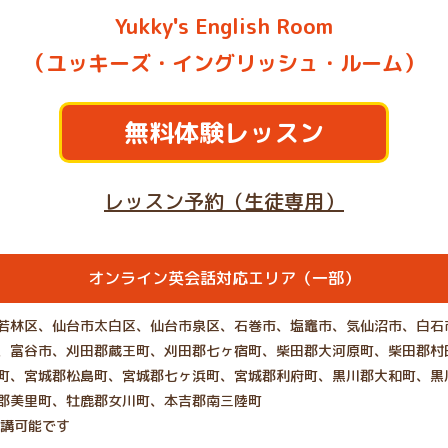
Yukky's English Room
（ユッキーズ・イングリッシュ・ルーム）
無料体験レッスン
レッスン予約（生徒専用）
オンライン英会話対応エリア（一部）
若林区、仙台市太白区、仙台市泉区、石巻市、塩竈市、気仙沼市、白石
、富谷市、刈田郡蔵王町、刈田郡七ヶ宿町、柴田郡大河原町、柴田郡村
町、宮城郡松島町、宮城郡七ヶ浜町、宮城郡利府町、黒川郡大和町、黒
郡美里町、牡鹿郡女川町、本吉郡南三陸町
受講可能です