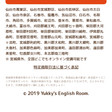
仙台市青葉区、仙台市宮城野区、仙台市若林区、仙台市太白
区、仙台市泉区、石巻市、塩竈市、気仙沼市、白石市、名取
市、角田市、多賀城市、岩沼市、登米市、栗原市、東松島市、
大崎市、富谷市、刈田郡蔵王町、刈田郡七ヶ宿町、柴田郡大河
原町、柴田郡村田町、柴田郡柴田町、柴田郡川崎町、伊具郡丸
森町、亘理郡亘理町、亘理郡山元町、宮城郡松島町、宮城郡七
ヶ浜町、宮城郡利府町、黒川郡大和町、黒川郡大郷町、黒川郡
大衡村、加美郡色麻町、加美郡加美町、遠田郡涌谷町、遠田郡
美里町、牡鹿郡女川町、本吉郡南三陸町
※ 宮城県外、全国どこでもオンライン受講可能です
特定商取引法に基づく表記
宮城県多賀城市発のオンライン英会話スクールです。英語初心者大歓迎！英会話やリスニ
ングが苦手だったり、
英語の単語や文法、発音に自信がなくてもOKです。大人から子ど
もまで、日常英会話で一緒に上達していきましょう！
2019 Yukky's English Room
©
.