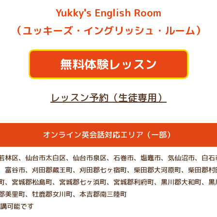
Yukky's English Room
（ユッキーズ・イングリッシュ・ルーム）
無料体験レッスン
レッスン予約（生徒専用）
オンライン英会話対応エリア（一部）
若林区、仙台市太白区、仙台市泉区、石巻市、塩竈市、気仙沼市、白石
、富谷市、刈田郡蔵王町、刈田郡七ヶ宿町、柴田郡大河原町、柴田郡村
町、宮城郡松島町、宮城郡七ヶ浜町、宮城郡利府町、黒川郡大和町、黒
郡美里町、牡鹿郡女川町、本吉郡南三陸町
受講可能です