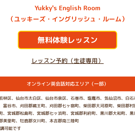
Yukky's English Room
（ユッキーズ・イングリッシュ・ルーム）
無料体験レッスン
レッスン予約（生徒専用）
オンライン英会話対応エリア（一部）
若林区、仙台市太白区、仙台市泉区、石巻市、塩竈市、気仙沼市、白石
、富谷市、刈田郡蔵王町、刈田郡七ヶ宿町、柴田郡大河原町、柴田郡村
町、宮城郡松島町、宮城郡七ヶ浜町、宮城郡利府町、黒川郡大和町、黒
郡美里町、牡鹿郡女川町、本吉郡南三陸町
受講可能です