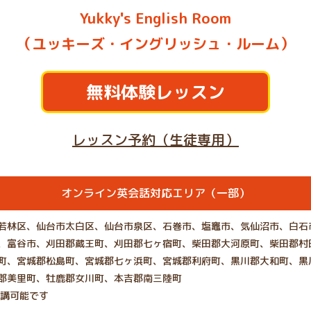
Yukky's English Room
（ユッキーズ・イングリッシュ・ルーム）
無料体験レッスン
レッスン予約（生徒専用）
オンライン英会話対応エリア（一部）
若林区、仙台市太白区、仙台市泉区、石巻市、塩竈市、気仙沼市、白石
、富谷市、刈田郡蔵王町、刈田郡七ヶ宿町、柴田郡大河原町、柴田郡村
町、宮城郡松島町、宮城郡七ヶ浜町、宮城郡利府町、黒川郡大和町、黒
郡美里町、牡鹿郡女川町、本吉郡南三陸町
受講可能です