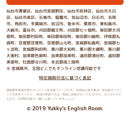
仙台市青葉区、仙台市宮城野区、仙台市若林区、仙台市太白
区、仙台市泉区、石巻市、塩竈市、気仙沼市、白石市、名取
市、角田市、多賀城市、岩沼市、登米市、栗原市、東松島市、
大崎市、富谷市、刈田郡蔵王町、刈田郡七ヶ宿町、柴田郡大河
原町、柴田郡村田町、柴田郡柴田町、柴田郡川崎町、伊具郡丸
森町、亘理郡亘理町、亘理郡山元町、宮城郡松島町、宮城郡七
ヶ浜町、宮城郡利府町、黒川郡大和町、黒川郡大郷町、黒川郡
大衡村、加美郡色麻町、加美郡加美町、遠田郡涌谷町、遠田郡
美里町、牡鹿郡女川町、本吉郡南三陸町
※ 宮城県外、全国どこでもオンライン受講可能です
特定商取引法に基づく表記
宮城県多賀城市発のオンライン英会話スクールです。英語初心者大歓迎！英会話やリスニ
ングが苦手だったり、
英語の単語や文法、発音に自信がなくてもOKです。大人から子ど
もまで、日常英会話で一緒に上達していきましょう！
2019 Yukky's English Room
©
.