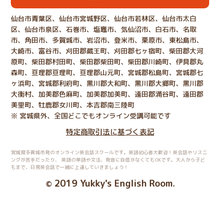
仙台市青葉区、仙台市宮城野区、仙台市若林区、仙台市太白
区、仙台市泉区、石巻市、塩竈市、気仙沼市、白石市、名取
市、角田市、多賀城市、岩沼市、登米市、栗原市、東松島市、
大崎市、富谷市、刈田郡蔵王町、刈田郡七ヶ宿町、柴田郡大河
原町、柴田郡村田町、柴田郡柴田町、柴田郡川崎町、伊具郡丸
森町、亘理郡亘理町、亘理郡山元町、宮城郡松島町、宮城郡七
ヶ浜町、宮城郡利府町、黒川郡大和町、黒川郡大郷町、黒川郡
大衡村、加美郡色麻町、加美郡加美町、遠田郡涌谷町、遠田郡
美里町、牡鹿郡女川町、本吉郡南三陸町
※ 宮城県外、全国どこでもオンライン受講可能です
特定商取引法に基づく表記
宮城県多賀城市発のオンライン英会話スクールです。英語初心者大歓迎！英会話やリスニ
ングが苦手だったり、
英語の単語や文法、発音に自信がなくてもOKです。大人から子ど
もまで、日常英会話で一緒に上達していきましょう！
2019 Yukky's English Room
©
.