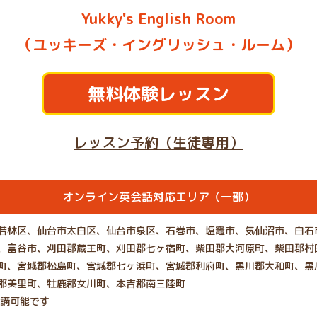
Yukky's English Room
（ユッキーズ・イングリッシュ・ルーム）
無料体験レッスン
レッスン予約（生徒専用）
オンライン英会話対応エリア（一部）
若林区、仙台市太白区、仙台市泉区、石巻市、塩竈市、気仙沼市、白石
、富谷市、刈田郡蔵王町、刈田郡七ヶ宿町、柴田郡大河原町、柴田郡村
町、宮城郡松島町、宮城郡七ヶ浜町、宮城郡利府町、黒川郡大和町、黒
郡美里町、牡鹿郡女川町、本吉郡南三陸町
受講可能です