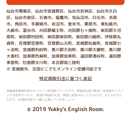
仙台市青葉区、仙台市宮城野区、仙台市若林区、仙台市太白
区、仙台市泉区、石巻市、塩竈市、気仙沼市、白石市、名取
市、角田市、多賀城市、岩沼市、登米市、栗原市、東松島市、
大崎市、富谷市、刈田郡蔵王町、刈田郡七ヶ宿町、柴田郡大河
原町、柴田郡村田町、柴田郡柴田町、柴田郡川崎町、伊具郡丸
森町、亘理郡亘理町、亘理郡山元町、宮城郡松島町、宮城郡七
ヶ浜町、宮城郡利府町、黒川郡大和町、黒川郡大郷町、黒川郡
大衡村、加美郡色麻町、加美郡加美町、遠田郡涌谷町、遠田郡
美里町、牡鹿郡女川町、本吉郡南三陸町
※ 宮城県外、全国どこでもオンライン受講可能です
特定商取引法に基づく表記
宮城県多賀城市発のオンライン英会話スクールです。英語初心者大歓迎！英会話やリスニ
ングが苦手だったり、
英語の単語や文法、発音に自信がなくてもOKです。大人から子ど
もまで、日常英会話で一緒に上達していきましょう！
2019 Yukky's English Room
©
.