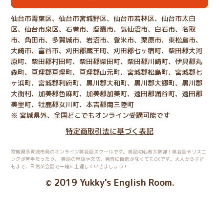
仙台市青葉区、仙台市宮城野区、仙台市若林区、仙台市太白
区、仙台市泉区、石巻市、塩竈市、気仙沼市、白石市、名取
市、角田市、多賀城市、岩沼市、登米市、栗原市、東松島市、
大崎市、富谷市、刈田郡蔵王町、刈田郡七ヶ宿町、柴田郡大河
原町、柴田郡村田町、柴田郡柴田町、柴田郡川崎町、伊具郡丸
森町、亘理郡亘理町、亘理郡山元町、宮城郡松島町、宮城郡七
ヶ浜町、宮城郡利府町、黒川郡大和町、黒川郡大郷町、黒川郡
大衡村、加美郡色麻町、加美郡加美町、遠田郡涌谷町、遠田郡
美里町、牡鹿郡女川町、本吉郡南三陸町
※ 宮城県外、全国どこでもオンライン受講可能です
特定商取引法に基づく表記
宮城県多賀城市発のオンライン英会話スクールです。英語初心者大歓迎！英会話やリスニ
ングが苦手だったり、
英語の単語や文法、発音に自信がなくてもOKです。大人から子ど
もまで、日常英会話で一緒に上達していきましょう！
2019 Yukky's English Room
©
.