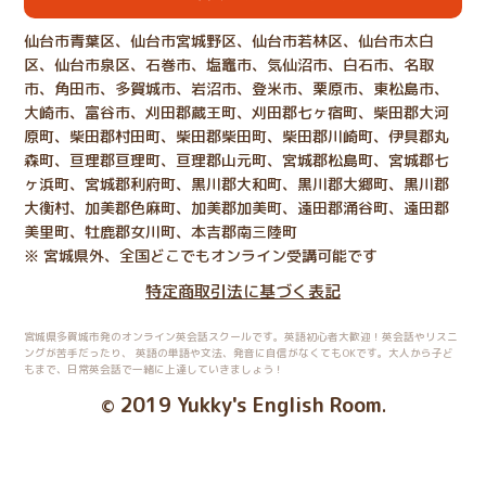
仙台市青葉区、仙台市宮城野区、仙台市若林区、仙台市太白
区、仙台市泉区、石巻市、塩竈市、気仙沼市、白石市、名取
市、角田市、多賀城市、岩沼市、登米市、栗原市、東松島市、
大崎市、富谷市、刈田郡蔵王町、刈田郡七ヶ宿町、柴田郡大河
原町、柴田郡村田町、柴田郡柴田町、柴田郡川崎町、伊具郡丸
森町、亘理郡亘理町、亘理郡山元町、宮城郡松島町、宮城郡七
ヶ浜町、宮城郡利府町、黒川郡大和町、黒川郡大郷町、黒川郡
大衡村、加美郡色麻町、加美郡加美町、遠田郡涌谷町、遠田郡
美里町、牡鹿郡女川町、本吉郡南三陸町
※ 宮城県外、全国どこでもオンライン受講可能です
特定商取引法に基づく表記
宮城県多賀城市発のオンライン英会話スクールです。英語初心者大歓迎！英会話やリスニ
ングが苦手だったり、
英語の単語や文法、発音に自信がなくてもOKです。大人から子ど
もまで、日常英会話で一緒に上達していきましょう！
2019 Yukky's English Room
©
.