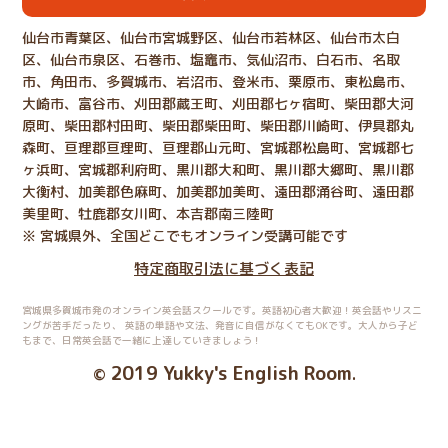
仙台市青葉区、仙台市宮城野区、仙台市若林区、仙台市太白
区、仙台市泉区、石巻市、塩竈市、気仙沼市、白石市、名取
市、角田市、多賀城市、岩沼市、登米市、栗原市、東松島市、
大崎市、富谷市、刈田郡蔵王町、刈田郡七ヶ宿町、柴田郡大河
原町、柴田郡村田町、柴田郡柴田町、柴田郡川崎町、伊具郡丸
森町、亘理郡亘理町、亘理郡山元町、宮城郡松島町、宮城郡七
ヶ浜町、宮城郡利府町、黒川郡大和町、黒川郡大郷町、黒川郡
大衡村、加美郡色麻町、加美郡加美町、遠田郡涌谷町、遠田郡
美里町、牡鹿郡女川町、本吉郡南三陸町
※ 宮城県外、全国どこでもオンライン受講可能です
特定商取引法に基づく表記
宮城県多賀城市発のオンライン英会話スクールです。英語初心者大歓迎！英会話やリスニ
ングが苦手だったり、
英語の単語や文法、発音に自信がなくてもOKです。大人から子ど
もまで、日常英会話で一緒に上達していきましょう！
2019 Yukky's English Room
©
.