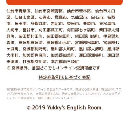
仙台市青葉区、仙台市宮城野区、仙台市若林区、仙台市太白
区、仙台市泉区、石巻市、塩竈市、気仙沼市、白石市、名取
市、角田市、多賀城市、岩沼市、登米市、栗原市、東松島市、
大崎市、富谷市、刈田郡蔵王町、刈田郡七ヶ宿町、柴田郡大河
原町、柴田郡村田町、柴田郡柴田町、柴田郡川崎町、伊具郡丸
森町、亘理郡亘理町、亘理郡山元町、宮城郡松島町、宮城郡七
ヶ浜町、宮城郡利府町、黒川郡大和町、黒川郡大郷町、黒川郡
大衡村、加美郡色麻町、加美郡加美町、遠田郡涌谷町、遠田郡
美里町、牡鹿郡女川町、本吉郡南三陸町
※ 宮城県外、全国どこでもオンライン受講可能です
特定商取引法に基づく表記
宮城県多賀城市発のオンライン英会話スクールです。英語初心者大歓迎！英会話やリスニ
ングが苦手だったり、
英語の単語や文法、発音に自信がなくてもOKです。大人から子ど
もまで、日常英会話で一緒に上達していきましょう！
2019 Yukky's English Room
©
.