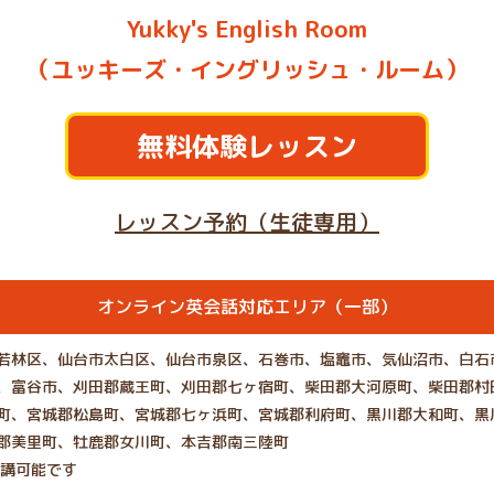
Yukky's English Room
（ユッキーズ・イングリッシュ・ルーム）
無料体験レッスン
レッスン予約（生徒専用）
オンライン英会話対応エリア（一部）
若林区、仙台市太白区、仙台市泉区、石巻市、塩竈市、気仙沼市、白石
、富谷市、刈田郡蔵王町、刈田郡七ヶ宿町、柴田郡大河原町、柴田郡村
町、宮城郡松島町、宮城郡七ヶ浜町、宮城郡利府町、黒川郡大和町、黒
郡美里町、牡鹿郡女川町、本吉郡南三陸町
受講可能です