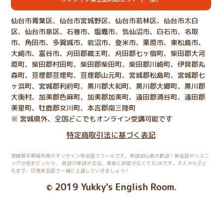
仙台市青葉区、仙台市宮城野区、仙台市若林区、仙台市太白
区、仙台市泉区、石巻市、塩竈市、気仙沼市、白石市、名取
市、角田市、多賀城市、岩沼市、登米市、栗原市、東松島市、
大崎市、富谷市、刈田郡蔵王町、刈田郡七ヶ宿町、柴田郡大河
原町、柴田郡村田町、柴田郡柴田町、柴田郡川崎町、伊具郡丸
森町、亘理郡亘理町、亘理郡山元町、宮城郡松島町、宮城郡七
ヶ浜町、宮城郡利府町、黒川郡大和町、黒川郡大郷町、黒川郡
大衡村、加美郡色麻町、加美郡加美町、遠田郡涌谷町、遠田郡
美里町、牡鹿郡女川町、本吉郡南三陸町
※ 宮城県外、全国どこでもオンライン受講可能です
特定商取引法に基づく表記
宮城県多賀城市発のオンライン英会話スクールです。英語初心者大歓迎！英会話やリスニ
ングが苦手だったり、
英語の単語や文法、発音に自信がなくてもOKです。大人から子ど
もまで、日常英会話で一緒に上達していきましょう！
2019 Yukky's English Room
©
.