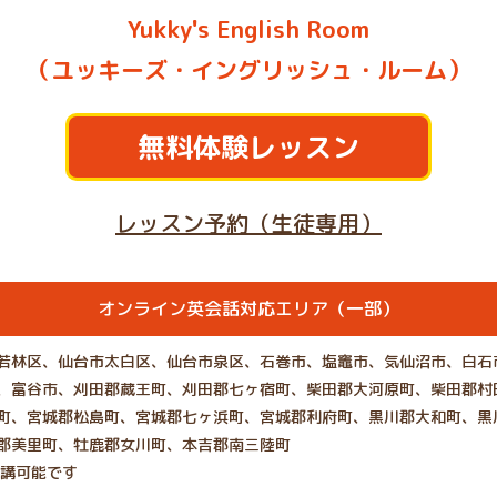
Yukky's English Room
（ユッキーズ・イングリッシュ・ルーム）
無料体験レッスン
レッスン予約（生徒専用）
オンライン英会話対応エリア（一部）
若林区、仙台市太白区、仙台市泉区、石巻市、塩竈市、気仙沼市、白石
、富谷市、刈田郡蔵王町、刈田郡七ヶ宿町、柴田郡大河原町、柴田郡村
町、宮城郡松島町、宮城郡七ヶ浜町、宮城郡利府町、黒川郡大和町、黒
郡美里町、牡鹿郡女川町、本吉郡南三陸町
受講可能です