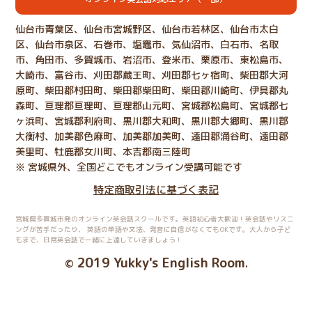
仙台市青葉区、仙台市宮城野区、仙台市若林区、仙台市太白
区、仙台市泉区、石巻市、塩竈市、気仙沼市、白石市、名取
市、角田市、多賀城市、岩沼市、登米市、栗原市、東松島市、
大崎市、富谷市、刈田郡蔵王町、刈田郡七ヶ宿町、柴田郡大河
原町、柴田郡村田町、柴田郡柴田町、柴田郡川崎町、伊具郡丸
森町、亘理郡亘理町、亘理郡山元町、宮城郡松島町、宮城郡七
ヶ浜町、宮城郡利府町、黒川郡大和町、黒川郡大郷町、黒川郡
大衡村、加美郡色麻町、加美郡加美町、遠田郡涌谷町、遠田郡
美里町、牡鹿郡女川町、本吉郡南三陸町
※ 宮城県外、全国どこでもオンライン受講可能です
特定商取引法に基づく表記
宮城県多賀城市発のオンライン英会話スクールです。英語初心者大歓迎！英会話やリスニ
ングが苦手だったり、
英語の単語や文法、発音に自信がなくてもOKです。大人から子ど
もまで、日常英会話で一緒に上達していきましょう！
2019 Yukky's English Room
©
.