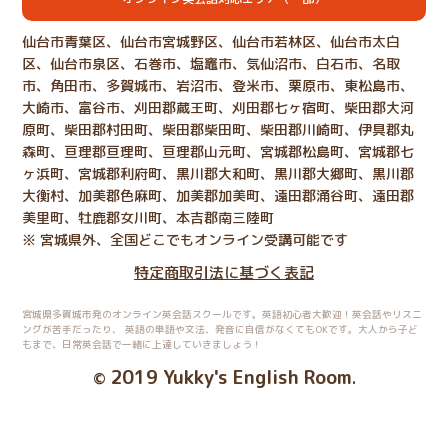
仙台市青葉区、仙台市宮城野区、仙台市若林区、仙台市太白
区、仙台市泉区、石巻市、塩竈市、気仙沼市、白石市、名取
市、角田市、多賀城市、岩沼市、登米市、栗原市、東松島市、
大崎市、富谷市、刈田郡蔵王町、刈田郡七ヶ宿町、柴田郡大河
原町、柴田郡村田町、柴田郡柴田町、柴田郡川崎町、伊具郡丸
森町、亘理郡亘理町、亘理郡山元町、宮城郡松島町、宮城郡七
ヶ浜町、宮城郡利府町、黒川郡大和町、黒川郡大郷町、黒川郡
大衡村、加美郡色麻町、加美郡加美町、遠田郡涌谷町、遠田郡
美里町、牡鹿郡女川町、本吉郡南三陸町
※ 宮城県外、全国どこでもオンライン受講可能です
特定商取引法に基づく表記
宮城県多賀城市発のオンライン英会話スクールです。英語初心者大歓迎！英会話やリスニ
ングが苦手だったり、
英語の単語や文法、発音に自信がなくてもOKです。大人から子ど
もまで、日常英会話で一緒に上達していきましょう！
2019 Yukky's English Room
©
.