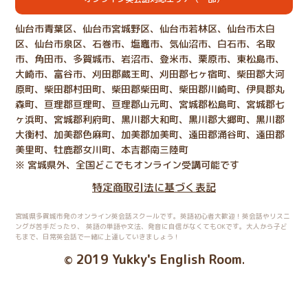
仙台市青葉区、仙台市宮城野区、仙台市若林区、仙台市太白
区、仙台市泉区、石巻市、塩竈市、気仙沼市、白石市、名取
市、角田市、多賀城市、岩沼市、登米市、栗原市、東松島市、
大崎市、富谷市、刈田郡蔵王町、刈田郡七ヶ宿町、柴田郡大河
原町、柴田郡村田町、柴田郡柴田町、柴田郡川崎町、伊具郡丸
森町、亘理郡亘理町、亘理郡山元町、宮城郡松島町、宮城郡七
ヶ浜町、宮城郡利府町、黒川郡大和町、黒川郡大郷町、黒川郡
大衡村、加美郡色麻町、加美郡加美町、遠田郡涌谷町、遠田郡
美里町、牡鹿郡女川町、本吉郡南三陸町
※ 宮城県外、全国どこでもオンライン受講可能です
特定商取引法に基づく表記
宮城県多賀城市発のオンライン英会話スクールです。英語初心者大歓迎！英会話やリスニ
ングが苦手だったり、
英語の単語や文法、発音に自信がなくてもOKです。大人から子ど
もまで、日常英会話で一緒に上達していきましょう！
2019 Yukky's English Room
©
.