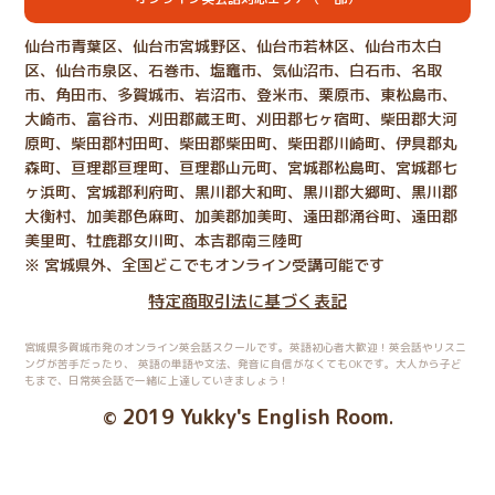
仙台市青葉区、仙台市宮城野区、仙台市若林区、仙台市太白
区、仙台市泉区、石巻市、塩竈市、気仙沼市、白石市、名取
市、角田市、多賀城市、岩沼市、登米市、栗原市、東松島市、
大崎市、富谷市、刈田郡蔵王町、刈田郡七ヶ宿町、柴田郡大河
原町、柴田郡村田町、柴田郡柴田町、柴田郡川崎町、伊具郡丸
森町、亘理郡亘理町、亘理郡山元町、宮城郡松島町、宮城郡七
ヶ浜町、宮城郡利府町、黒川郡大和町、黒川郡大郷町、黒川郡
大衡村、加美郡色麻町、加美郡加美町、遠田郡涌谷町、遠田郡
美里町、牡鹿郡女川町、本吉郡南三陸町
※ 宮城県外、全国どこでもオンライン受講可能です
特定商取引法に基づく表記
宮城県多賀城市発のオンライン英会話スクールです。英語初心者大歓迎！英会話やリスニ
ングが苦手だったり、
英語の単語や文法、発音に自信がなくてもOKです。大人から子ど
もまで、日常英会話で一緒に上達していきましょう！
2019 Yukky's English Room
©
.