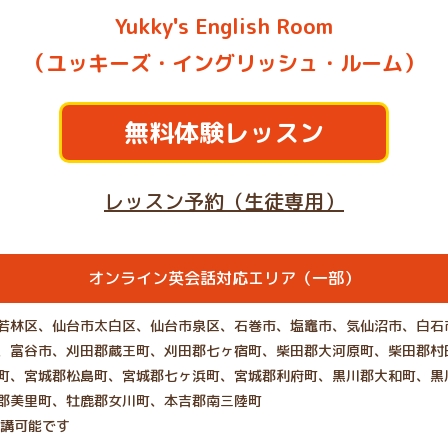
Yukky's English Room
（ユッキーズ・イングリッシュ・ルーム）
無料体験レッスン
レッスン予約（生徒専用）
オンライン英会話対応エリア（一部）
若林区、仙台市太白区、仙台市泉区、石巻市、塩竈市、気仙沼市、白石
、富谷市、刈田郡蔵王町、刈田郡七ヶ宿町、柴田郡大河原町、柴田郡村
町、宮城郡松島町、宮城郡七ヶ浜町、宮城郡利府町、黒川郡大和町、黒
郡美里町、牡鹿郡女川町、本吉郡南三陸町
受講可能です