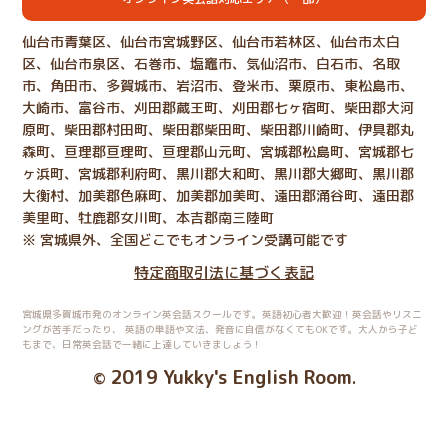
仙台市青葉区、仙台市宮城野区、仙台市若林区、仙台市太白
区、仙台市泉区、石巻市、塩竈市、気仙沼市、白石市、名取
市、角田市、多賀城市、岩沼市、登米市、栗原市、東松島市、
大崎市、富谷市、刈田郡蔵王町、刈田郡七ヶ宿町、柴田郡大河
原町、柴田郡村田町、柴田郡柴田町、柴田郡川崎町、伊具郡丸
森町、亘理郡亘理町、亘理郡山元町、宮城郡松島町、宮城郡七
ヶ浜町、宮城郡利府町、黒川郡大和町、黒川郡大郷町、黒川郡
大衡村、加美郡色麻町、加美郡加美町、遠田郡涌谷町、遠田郡
美里町、牡鹿郡女川町、本吉郡南三陸町
※ 宮城県外、全国どこでもオンライン受講可能です
特定商取引法に基づく表記
宮城県多賀城市発のオンライン英会話スクールです。英語初心者大歓迎！英会話やリスニ
ングが苦手だったり、
英語の単語や文法、発音に自信がなくてもOKです。大人から子ど
もまで、日常英会話で一緒に上達していきましょう！
2019 Yukky's English Room
©
.