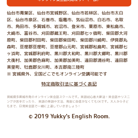
仙台市青葉区、仙台市宮城野区、仙台市若林区、仙台市太白
区、仙台市泉区、石巻市、塩竈市、気仙沼市、白石市、名取
市、角田市、多賀城市、岩沼市、登米市、栗原市、東松島市、
大崎市、富谷市、刈田郡蔵王町、刈田郡七ヶ宿町、柴田郡大河
原町、柴田郡村田町、柴田郡柴田町、柴田郡川崎町、伊具郡丸
森町、亘理郡亘理町、亘理郡山元町、宮城郡松島町、宮城郡七
ヶ浜町、宮城郡利府町、黒川郡大和町、黒川郡大郷町、黒川郡
大衡村、加美郡色麻町、加美郡加美町、遠田郡涌谷町、遠田郡
美里町、牡鹿郡女川町、本吉郡南三陸町
※ 宮城県外、全国どこでもオンライン受講可能です
特定商取引法に基づく表記
宮城県多賀城市発のオンライン英会話スクールです。英語初心者大歓迎！英会話やリスニ
ングが苦手だったり、
英語の単語や文法、発音に自信がなくてもOKです。大人から子ど
もまで、日常英会話で一緒に上達していきましょう！
2019 Yukky's English Room
©
.