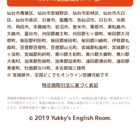
仙台市青葉区、仙台市宮城野区、仙台市若林区、仙台市太白
区、仙台市泉区、石巻市、塩竈市、気仙沼市、白石市、名取
市、角田市、多賀城市、岩沼市、登米市、栗原市、東松島市、
大崎市、富谷市、刈田郡蔵王町、刈田郡七ヶ宿町、柴田郡大河
原町、柴田郡村田町、柴田郡柴田町、柴田郡川崎町、伊具郡丸
森町、亘理郡亘理町、亘理郡山元町、宮城郡松島町、宮城郡七
ヶ浜町、宮城郡利府町、黒川郡大和町、黒川郡大郷町、黒川郡
大衡村、加美郡色麻町、加美郡加美町、遠田郡涌谷町、遠田郡
美里町、牡鹿郡女川町、本吉郡南三陸町
※ 宮城県外、全国どこでもオンライン受講可能です
特定商取引法に基づく表記
宮城県多賀城市発のオンライン英会話スクールです。英語初心者大歓迎！英会話やリスニ
ングが苦手だったり、
英語の単語や文法、発音に自信がなくてもOKです。大人から子ど
もまで、日常英会話で一緒に上達していきましょう！
2019 Yukky's English Room
©
.