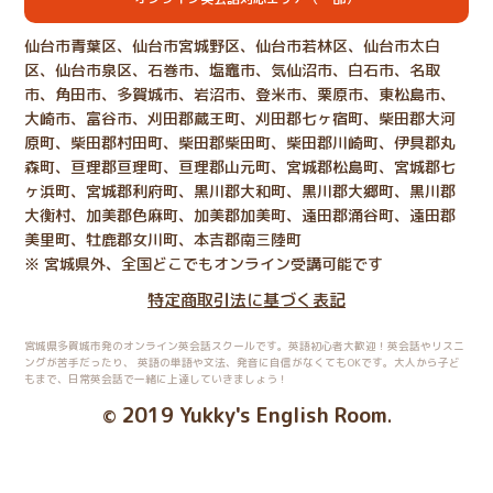
仙台市青葉区、仙台市宮城野区、仙台市若林区、仙台市太白
区、仙台市泉区、石巻市、塩竈市、気仙沼市、白石市、名取
市、角田市、多賀城市、岩沼市、登米市、栗原市、東松島市、
大崎市、富谷市、刈田郡蔵王町、刈田郡七ヶ宿町、柴田郡大河
原町、柴田郡村田町、柴田郡柴田町、柴田郡川崎町、伊具郡丸
森町、亘理郡亘理町、亘理郡山元町、宮城郡松島町、宮城郡七
ヶ浜町、宮城郡利府町、黒川郡大和町、黒川郡大郷町、黒川郡
大衡村、加美郡色麻町、加美郡加美町、遠田郡涌谷町、遠田郡
美里町、牡鹿郡女川町、本吉郡南三陸町
※ 宮城県外、全国どこでもオンライン受講可能です
特定商取引法に基づく表記
宮城県多賀城市発のオンライン英会話スクールです。英語初心者大歓迎！英会話やリスニ
ングが苦手だったり、
英語の単語や文法、発音に自信がなくてもOKです。大人から子ど
もまで、日常英会話で一緒に上達していきましょう！
2019 Yukky's English Room
©
.