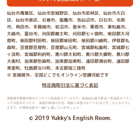
仙台市青葉区、仙台市宮城野区、仙台市若林区、仙台市太白
区、仙台市泉区、石巻市、塩竈市、気仙沼市、白石市、名取
市、角田市、多賀城市、岩沼市、登米市、栗原市、東松島市、
大崎市、富谷市、刈田郡蔵王町、刈田郡七ヶ宿町、柴田郡大河
原町、柴田郡村田町、柴田郡柴田町、柴田郡川崎町、伊具郡丸
森町、亘理郡亘理町、亘理郡山元町、宮城郡松島町、宮城郡七
ヶ浜町、宮城郡利府町、黒川郡大和町、黒川郡大郷町、黒川郡
大衡村、加美郡色麻町、加美郡加美町、遠田郡涌谷町、遠田郡
美里町、牡鹿郡女川町、本吉郡南三陸町
※ 宮城県外、全国どこでもオンライン受講可能です
特定商取引法に基づく表記
宮城県多賀城市発のオンライン英会話スクールです。英語初心者大歓迎！英会話やリスニ
ングが苦手だったり、
英語の単語や文法、発音に自信がなくてもOKです。大人から子ど
もまで、日常英会話で一緒に上達していきましょう！
2019 Yukky's English Room
©
.