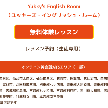
Yukky's English Room
（ユッキーズ・イングリッシュ・ルーム）
無料体験レッスン
レッスン予約（生徒専用）
オンライン英会話対応エリア（一部）
若林区、仙台市太白区、仙台市泉区、石巻市、塩竈市、気仙沼市、白石
、富谷市、刈田郡蔵王町、刈田郡七ヶ宿町、柴田郡大河原町、柴田郡村
町、宮城郡松島町、宮城郡七ヶ浜町、宮城郡利府町、黒川郡大和町、黒
郡美里町、牡鹿郡女川町、本吉郡南三陸町
受講可能です