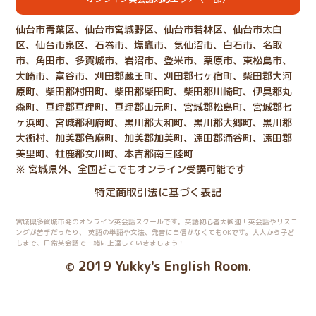
仙台市青葉区、仙台市宮城野区、仙台市若林区、仙台市太白
区、仙台市泉区、石巻市、塩竈市、気仙沼市、白石市、名取
市、角田市、多賀城市、岩沼市、登米市、栗原市、東松島市、
大崎市、富谷市、刈田郡蔵王町、刈田郡七ヶ宿町、柴田郡大河
原町、柴田郡村田町、柴田郡柴田町、柴田郡川崎町、伊具郡丸
森町、亘理郡亘理町、亘理郡山元町、宮城郡松島町、宮城郡七
ヶ浜町、宮城郡利府町、黒川郡大和町、黒川郡大郷町、黒川郡
大衡村、加美郡色麻町、加美郡加美町、遠田郡涌谷町、遠田郡
美里町、牡鹿郡女川町、本吉郡南三陸町
※ 宮城県外、全国どこでもオンライン受講可能です
特定商取引法に基づく表記
宮城県多賀城市発のオンライン英会話スクールです。英語初心者大歓迎！英会話やリスニ
ングが苦手だったり、
英語の単語や文法、発音に自信がなくてもOKです。大人から子ど
もまで、日常英会話で一緒に上達していきましょう！
2019 Yukky's English Room
©
.