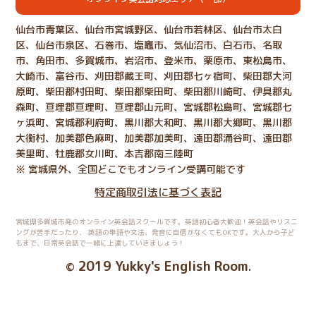
仙台市青葉区、仙台市宮城野区、仙台市若林区、仙台市太白
区、仙台市泉区、石巻市、塩竈市、気仙沼市、白石市、名取
市、角田市、多賀城市、岩沼市、登米市、栗原市、東松島市、
大崎市、富谷市、刈田郡蔵王町、刈田郡七ヶ宿町、柴田郡大河
原町、柴田郡村田町、柴田郡柴田町、柴田郡川崎町、伊具郡丸
森町、亘理郡亘理町、亘理郡山元町、宮城郡松島町、宮城郡七
ヶ浜町、宮城郡利府町、黒川郡大和町、黒川郡大郷町、黒川郡
大衡村、加美郡色麻町、加美郡加美町、遠田郡涌谷町、遠田郡
美里町、牡鹿郡女川町、本吉郡南三陸町
※ 宮城県外、全国どこでもオンライン受講可能です
特定商取引法に基づく表記
宮城県多賀城市発のオンライン英会話スクールです。英語初心者大歓迎！英会話やリスニ
ングが苦手だったり、
英語の単語や文法、発音に自信がなくてもOKです。大人から子ど
もまで、日常英会話で一緒に上達していきましょう！
2019 Yukky's English Room
©
.