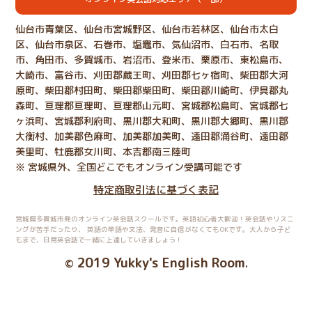
仙台市青葉区、仙台市宮城野区、仙台市若林区、仙台市太白
区、仙台市泉区、石巻市、塩竈市、気仙沼市、白石市、名取
市、角田市、多賀城市、岩沼市、登米市、栗原市、東松島市、
大崎市、富谷市、刈田郡蔵王町、刈田郡七ヶ宿町、柴田郡大河
原町、柴田郡村田町、柴田郡柴田町、柴田郡川崎町、伊具郡丸
森町、亘理郡亘理町、亘理郡山元町、宮城郡松島町、宮城郡七
ヶ浜町、宮城郡利府町、黒川郡大和町、黒川郡大郷町、黒川郡
大衡村、加美郡色麻町、加美郡加美町、遠田郡涌谷町、遠田郡
美里町、牡鹿郡女川町、本吉郡南三陸町
※ 宮城県外、全国どこでもオンライン受講可能です
特定商取引法に基づく表記
宮城県多賀城市発のオンライン英会話スクールです。英語初心者大歓迎！英会話やリスニ
ングが苦手だったり、
英語の単語や文法、発音に自信がなくてもOKです。大人から子ど
もまで、日常英会話で一緒に上達していきましょう！
2019 Yukky's English Room
©
.