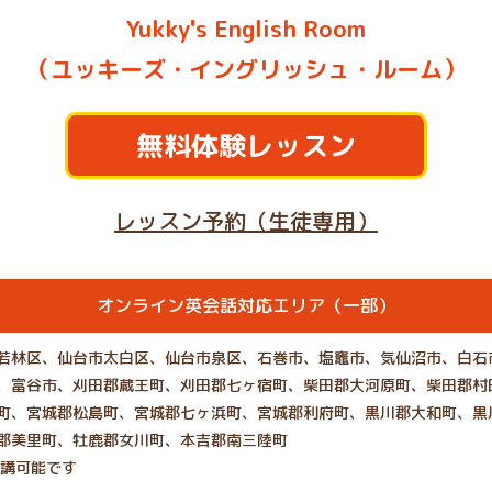
Yukky's English Room
（ユッキーズ・イングリッシュ・ルーム）
無料体験レッスン
レッスン予約（生徒専用）
オンライン英会話対応エリア（一部）
若林区、仙台市太白区、仙台市泉区、石巻市、塩竈市、気仙沼市、白石
、富谷市、刈田郡蔵王町、刈田郡七ヶ宿町、柴田郡大河原町、柴田郡村
町、宮城郡松島町、宮城郡七ヶ浜町、宮城郡利府町、黒川郡大和町、黒
郡美里町、牡鹿郡女川町、本吉郡南三陸町
受講可能です